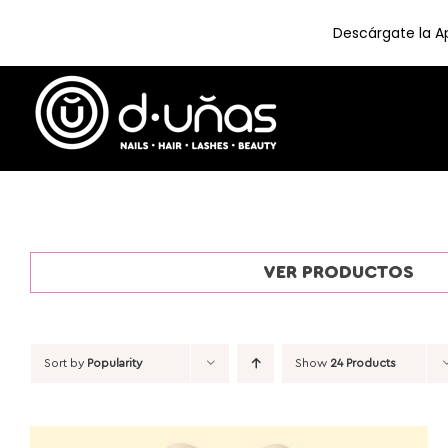
Descárgate la Ap
Skip
to
content
VER PRODUCTOS
Sort by
Popularity
Show
24 Products