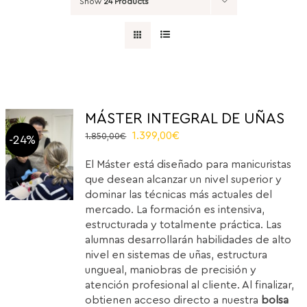
Show
24 Products
MÁSTER INTEGRAL DE UÑAS
Original
Current
1.399,00
€
1.850,00
€
-24%
price
price
El Máster está diseñado para manicuristas
was:
is:
que desean alcanzar un nivel superior y
1.850,00€.
1.399,00€.
dominar las técnicas más actuales del
mercado. La formación es intensiva,
estructurada y totalmente práctica. Las
alumnas desarrollarán habilidades de alto
nivel en sistemas de uñas, estructura
ungueal, maniobras de precisión y
atención profesional al cliente. Al finalizar,
obtienen acceso directo a nuestra
bolsa