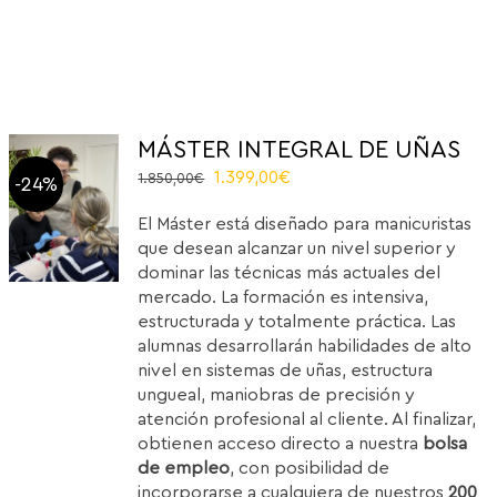
MÁSTER INTEGRAL DE UÑAS
Original
Current
1.399,00
€
1.850,00
€
-24%
price
price
El Máster está diseñado para manicuristas
was:
is:
que desean alcanzar un nivel superior y
1.850,00€.
1.399,00€.
dominar las técnicas más actuales del
mercado. La formación es intensiva,
estructurada y totalmente práctica. Las
alumnas desarrollarán habilidades de alto
nivel en sistemas de uñas, estructura
ungueal, maniobras de precisión y
atención profesional al cliente. Al finalizar,
obtienen acceso directo a nuestra
bolsa
de empleo
, con posibilidad de
incorporarse a cualquiera de nuestros
200