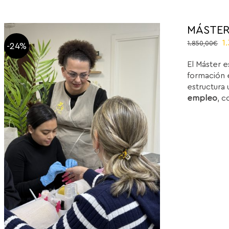
MÁSTER
O
1
1.850,00
€
-24%
p
El Máster e
w
formación e
1
estructura 
empleo
, c