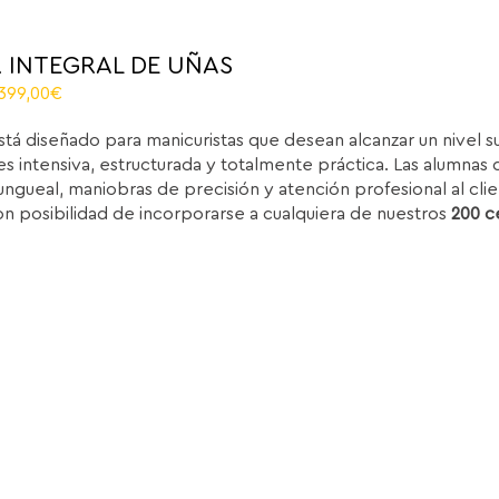
 INTEGRAL DE UÑAS
riginal
Current
.399,00
€
rice
price
stá diseñado para manicuristas que desean alcanzar un nivel 
as:
is:
s intensiva, estructurada y totalmente práctica. Las alumnas d
.850,00€.
1.399,00€.
ungueal, maniobras de precisión y atención profesional al clie
on posibilidad de incorporarse a cualquiera de nuestros
200 c