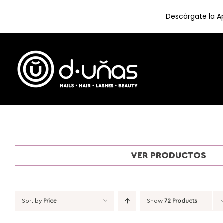
Descárgate la Ap
Skip
to
content
VER PRODUCTOS
Sort by
Price
Show
72 Products