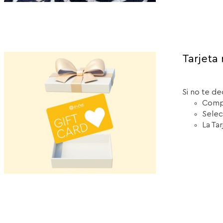
Tarjeta 
Si no te de
Compr
Selec
La Ta