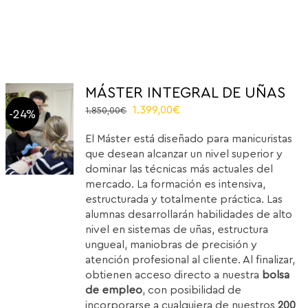
MÁSTER INTEGRAL DE UÑAS
Original
Current
1.399,00
€
1.850,00
€
-24%
price
price
El Máster está diseñado para manicuristas
was:
is:
que desean alcanzar un nivel superior y
1.850,00€.
1.399,00€.
dominar las técnicas más actuales del
mercado. La formación es intensiva,
estructurada y totalmente práctica. Las
alumnas desarrollarán habilidades de alto
nivel en sistemas de uñas, estructura
ungueal, maniobras de precisión y
atención profesional al cliente. Al finalizar,
obtienen acceso directo a nuestra
bolsa
de empleo
, con posibilidad de
incorporarse a cualquiera de nuestros
200