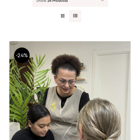
Show
24 Products
-24%