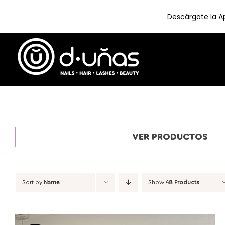
Descárgate la Ap
Skip
to
content
VER PRODUCTOS
Sort by
Name
Show
48 Products