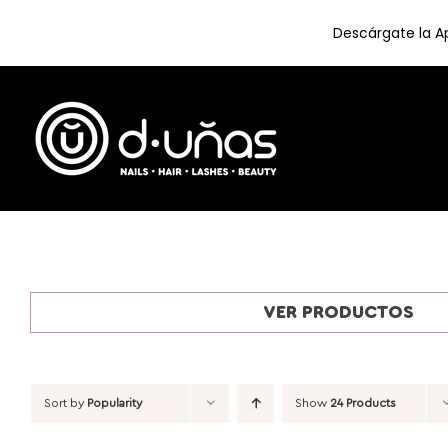
Descárgate la Ap
Skip
to
content
VER PRODUCTOS
Sort by
Popularity
Show
24 Products