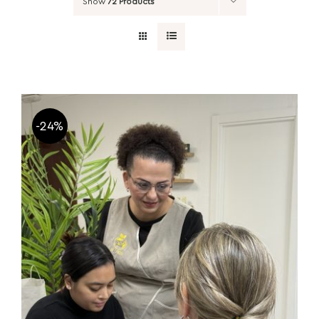
Show
72 Products
-24%