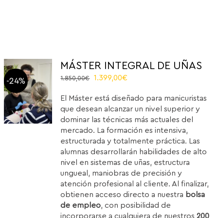
MÁSTER INTEGRAL DE UÑAS
Original
Current
1.399,00
€
1.850,00
€
-24%
price
price
El Máster está diseñado para manicuristas
was:
is:
que desean alcanzar un nivel superior y
1.850,00€.
1.399,00€.
dominar las técnicas más actuales del
mercado. La formación es intensiva,
estructurada y totalmente práctica. Las
alumnas desarrollarán habilidades de alto
nivel en sistemas de uñas, estructura
ungueal, maniobras de precisión y
atención profesional al cliente. Al finalizar,
obtienen acceso directo a nuestra
bolsa
de empleo
, con posibilidad de
incorporarse a cualquiera de nuestros
200