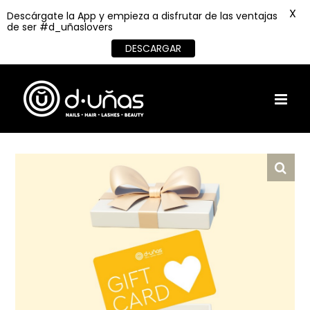
X
Descárgate la App y empieza a disfrutar de las ventajas
de ser #d_uñaslovers
DESCARGAR
Skip
to
content