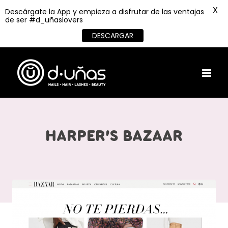
X
Descárgate la App y empieza a disfrutar de las ventajas
de ser #d_uñaslovers
DESCARGAR
Skip
to
content
HARPER’S BAZAAR