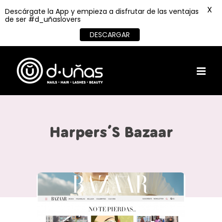
X
Descárgate la App y empieza a disfrutar de las ventajas
de ser #d_uñaslovers
DESCARGAR
Skip
to
content
Harpers´S Bazaar