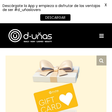
X
Descárgate la App y empieza a disfrutar de las ventajas
de ser #d_uñaslovers
DESCARGAR
Skip
to
content