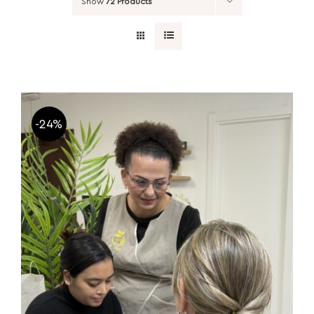
Show
72 Products
-24%