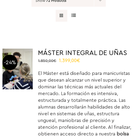
Show
72 Products
MÁSTER INTEGRAL DE UÑAS
Original
Current
1.399,00
€
1.850,00
€
-24%
price
price
El Máster está diseñado para manicuristas
was:
is:
que desean alcanzar un nivel superior y
1.850,00€.
1.399,00€.
dominar las técnicas más actuales del
mercado. La formación es intensiva,
estructurada y totalmente práctica. Las
alumnas desarrollarán habilidades de alto
nivel en sistemas de uñas, estructura
ungueal, maniobras de precisión y
atención profesional al cliente. Al finalizar,
obtienen acceso directo a nuestra
bolsa