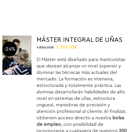
MÁSTER INTEGRAL DE UÑAS
Original
Current
1.399,00
€
1.850,00
€
-24%
price
price
El Máster está diseñado para manicuristas
was:
is:
que desean alcanzar un nivel superior y
1.850,00€.
1.399,00€.
dominar las técnicas más actuales del
mercado. La formación es intensiva,
estructurada y totalmente práctica. Las
alumnas desarrollarán habilidades de alto
nivel en sistemas de uñas, estructura
ungueal, maniobras de precisión y
atención profesional al cliente. Al finalizar,
obtienen acceso directo a nuestra
bolsa
de empleo
, con posibilidad de
incorporarse a cualquiera de nuestros
200