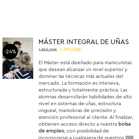
MÁSTER INTEGRAL DE UÑAS
Original
Current
1.399,00
€
1.850,00
€
-24%
price
price
El Máster está diseñado para manicuristas
was:
is:
que desean alcanzar un nivel superior y
1.850,00€.
1.399,00€.
dominar las técnicas más actuales del
mercado. La formación es intensiva,
estructurada y totalmente práctica. Las
alumnas desarrollarán habilidades de alto
nivel en sistemas de uñas, estructura
ungueal, maniobras de precisión y
atención profesional al cliente. Al finalizar,
obtienen acceso directo a nuestra
bolsa
de empleo
, con posibilidad de
incorporarse a cualquiera de nuestros
200