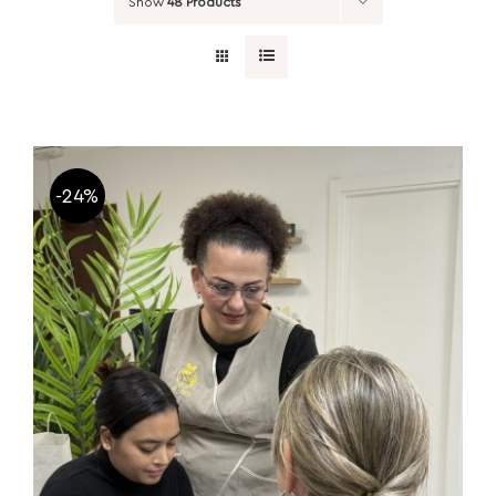
Show
48 Products
-24%