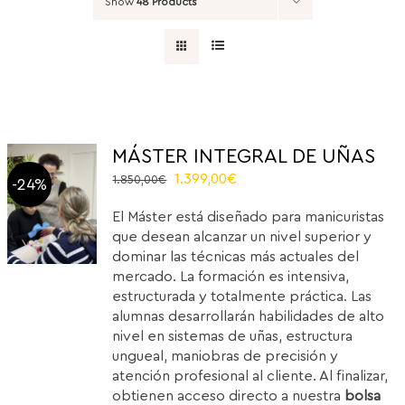
Show
48 Products
MÁSTER INTEGRAL DE UÑAS
Original
Current
1.399,00
€
1.850,00
€
-24%
price
price
El Máster está diseñado para manicuristas
was:
is:
que desean alcanzar un nivel superior y
1.850,00€.
1.399,00€.
dominar las técnicas más actuales del
mercado. La formación es intensiva,
estructurada y totalmente práctica. Las
alumnas desarrollarán habilidades de alto
nivel en sistemas de uñas, estructura
ungueal, maniobras de precisión y
atención profesional al cliente. Al finalizar,
obtienen acceso directo a nuestra
bolsa