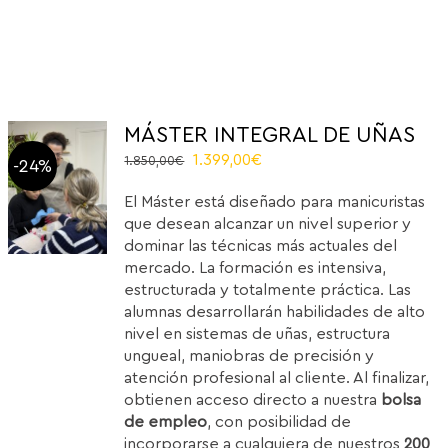
MÁSTER INTEGRAL DE UÑAS
Original
Current
1.399,00
€
1.850,00
€
-24%
price
price
El Máster está diseñado para manicuristas
was:
is:
que desean alcanzar un nivel superior y
1.850,00€.
1.399,00€.
dominar las técnicas más actuales del
mercado. La formación es intensiva,
estructurada y totalmente práctica. Las
alumnas desarrollarán habilidades de alto
nivel en sistemas de uñas, estructura
ungueal, maniobras de precisión y
atención profesional al cliente. Al finalizar,
obtienen acceso directo a nuestra
bolsa
de empleo
, con posibilidad de
incorporarse a cualquiera de nuestros
200