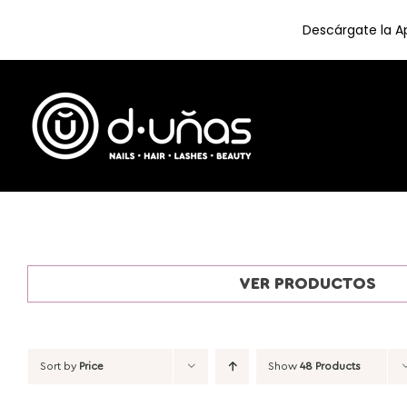
Descárgate la Ap
Skip
to
content
VER PRODUCTOS
Sort by
Price
Show
48 Products