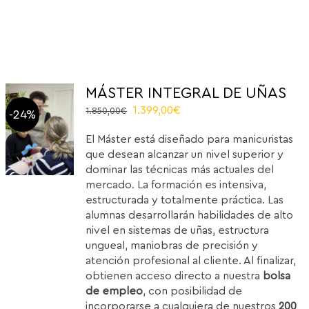
MÁSTER INTEGRAL DE UÑAS
Original
Current
1.399,00
€
1.850,00
€
-24%
price
price
El Máster está diseñado para manicuristas
was:
is:
que desean alcanzar un nivel superior y
1.850,00€.
1.399,00€.
dominar las técnicas más actuales del
mercado. La formación es intensiva,
estructurada y totalmente práctica. Las
alumnas desarrollarán habilidades de alto
nivel en sistemas de uñas, estructura
ungueal, maniobras de precisión y
atención profesional al cliente. Al finalizar,
obtienen acceso directo a nuestra
bolsa
de empleo
, con posibilidad de
incorporarse a cualquiera de nuestros
200