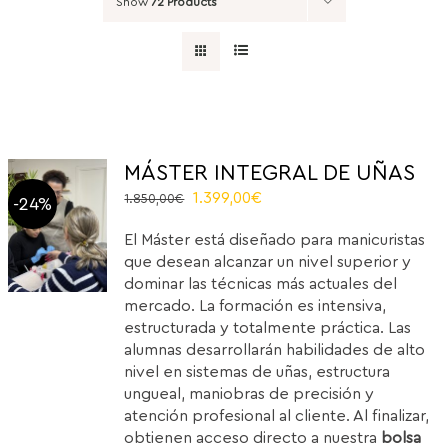
Show
72 Products
MÁSTER INTEGRAL DE UÑAS
Original
Current
1.399,00
€
1.850,00
€
-24%
price
price
El Máster está diseñado para manicuristas
was:
is:
que desean alcanzar un nivel superior y
1.850,00€.
1.399,00€.
dominar las técnicas más actuales del
mercado. La formación es intensiva,
estructurada y totalmente práctica. Las
alumnas desarrollarán habilidades de alto
nivel en sistemas de uñas, estructura
ungueal, maniobras de precisión y
atención profesional al cliente. Al finalizar,
obtienen acceso directo a nuestra
bolsa