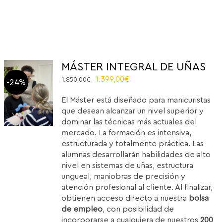
MÁSTER INTEGRAL DE UÑAS
Original
Current
1.399,00
€
1.850,00
€
-24%
price
price
El Máster está diseñado para manicuristas
was:
is:
que desean alcanzar un nivel superior y
1.850,00€.
1.399,00€.
dominar las técnicas más actuales del
mercado. La formación es intensiva,
estructurada y totalmente práctica. Las
alumnas desarrollarán habilidades de alto
nivel en sistemas de uñas, estructura
ungueal, maniobras de precisión y
atención profesional al cliente. Al finalizar,
obtienen acceso directo a nuestra
bolsa
de empleo
, con posibilidad de
incorporarse a cualquiera de nuestros
200