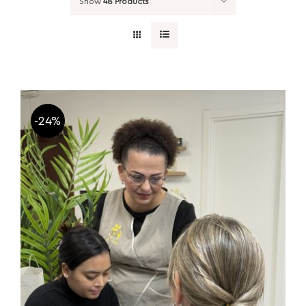
Show
48 Products
-24%