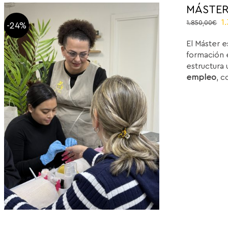
MÁSTER
O
1
1.850,00
€
-24%
p
El Máster e
w
formación e
1
estructura 
empleo
, c