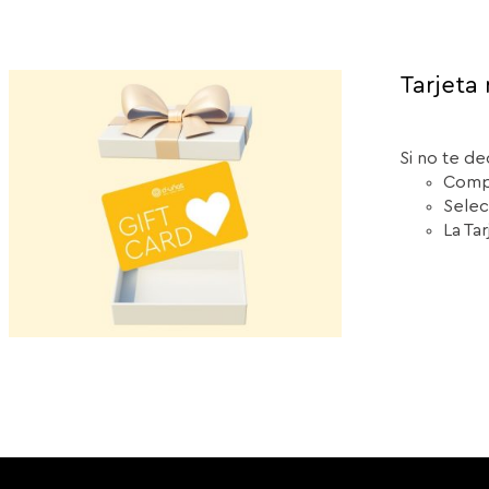
Tarjeta 
Si no te de
Compr
Selec
La Ta