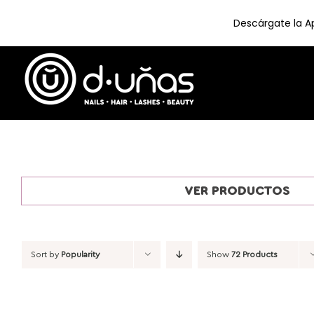
Descárgate la Ap
Skip
to
content
VER PRODUCTOS
Sort by
Popularity
Show
72 Products