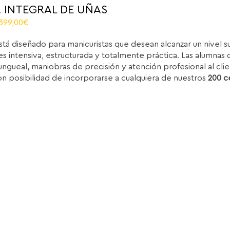
 INTEGRAL DE UÑAS
riginal
Current
.399,00
€
rice
price
stá diseñado para manicuristas que desean alcanzar un nivel 
as:
is:
s intensiva, estructurada y totalmente práctica. Las alumnas d
.850,00€.
1.399,00€.
ungueal, maniobras de precisión y atención profesional al clie
on posibilidad de incorporarse a cualquiera de nuestros
200 c