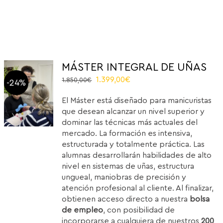
MÁSTER INTEGRAL DE UÑAS
Original
Current
1.399,00
€
1.850,00
€
-24%
price
price
El Máster está diseñado para manicuristas
was:
is:
que desean alcanzar un nivel superior y
1.850,00€.
1.399,00€.
dominar las técnicas más actuales del
mercado. La formación es intensiva,
estructurada y totalmente práctica. Las
alumnas desarrollarán habilidades de alto
nivel en sistemas de uñas, estructura
ungueal, maniobras de precisión y
atención profesional al cliente. Al finalizar,
obtienen acceso directo a nuestra
bolsa
de empleo
, con posibilidad de
incorporarse a cualquiera de nuestros
200