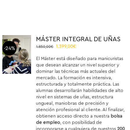
MÁSTER INTEGRAL DE UÑAS
Original
Current
1.399,00
€
1.850,00
€
-24%
price
price
El Máster está diseñado para manicuristas
was:
is:
que desean alcanzar un nivel superior y
1.850,00€.
1.399,00€.
dominar las técnicas más actuales del
mercado. La formación es intensiva,
estructurada y totalmente práctica. Las
alumnas desarrollarán habilidades de alto
nivel en sistemas de uñas, estructura
ungueal, maniobras de precisión y
atención profesional al cliente. Al finalizar,
obtienen acceso directo a nuestra
bolsa
de empleo
, con posibilidad de
incorporarse a cualquiera de nuestros
200