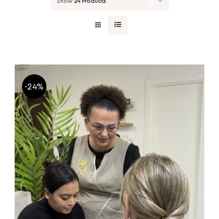
Show
24 Products
-24%