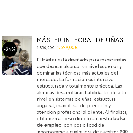
MÁSTER INTEGRAL DE UÑAS
Original
Current
1.399,00
€
1.850,00
€
-24%
price
price
El Máster está diseñado para manicuristas
was:
is:
que desean alcanzar un nivel superior y
1.850,00€.
1.399,00€.
dominar las técnicas más actuales del
mercado. La formación es intensiva,
estructurada y totalmente práctica. Las
alumnas desarrollarán habilidades de alto
nivel en sistemas de uñas, estructura
ungueal, maniobras de precisión y
atención profesional al cliente. Al finalizar,
obtienen acceso directo a nuestra
bolsa
de empleo
, con posibilidad de
incorporarse a cualquiera de nuestros
200