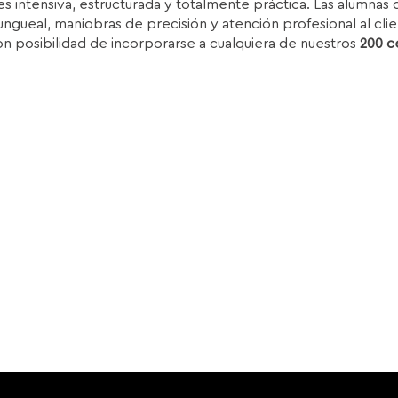
s intensiva, estructurada y totalmente práctica. Las alumnas d
.850,00€.
1.399,00€.
ungueal, maniobras de precisión y atención profesional al clie
on posibilidad de incorporarse a cualquiera de nuestros
200 c