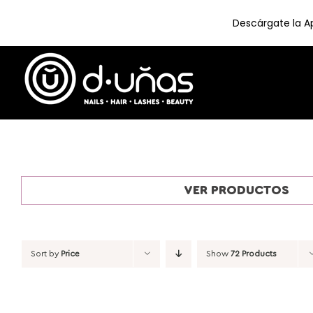
Descárgate la Ap
Skip
to
content
VER PRODUCTOS
Sort by
Price
Show
72 Products