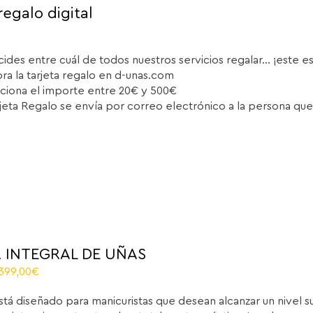
regalo digital
cides entre cuál de todos nuestros servicios regalar... ¡este e
a la tarjeta regalo en d-unas.com
ciona el importe entre 20€ y 500€
rjeta Regalo se envía por correo electrónico a la persona que
 INTEGRAL DE UÑAS
riginal
Current
.399,00
€
rice
price
stá diseñado para manicuristas que desean alcanzar un nivel 
as:
is: