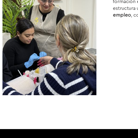
formación e
1
estructura 
empleo
, c