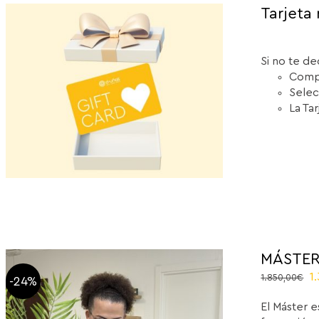
Tarjeta 
Si no te de
Compr
Selec
La Ta
MÁSTER
O
1
1.850,00
€
-24%
p
El Máster e
w