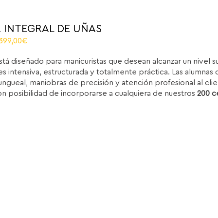
 INTEGRAL DE UÑAS
riginal
Current
.399,00
€
rice
price
stá diseñado para manicuristas que desean alcanzar un nivel 
as:
is:
s intensiva, estructurada y totalmente práctica. Las alumnas d
.850,00€.
1.399,00€.
ungueal, maniobras de precisión y atención profesional al clie
on posibilidad de incorporarse a cualquiera de nuestros
200 c