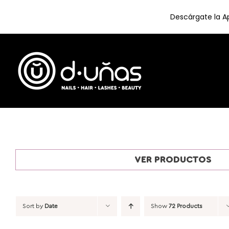
Descárgate la Ap
Skip
to
content
VER PRODUCTOS
Sort by
Date
Show
72 Products