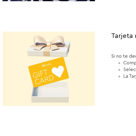
Tarjeta 
Si no te de
Compr
Selec
La Ta