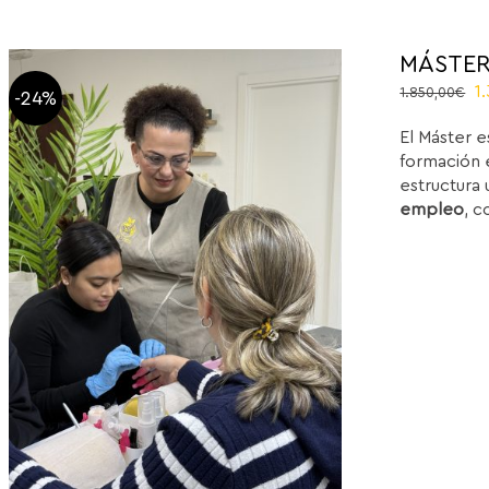
MÁSTER
O
1
1.850,00
€
-24%
p
El Máster e
w
formación e
1
estructura 
empleo
, c