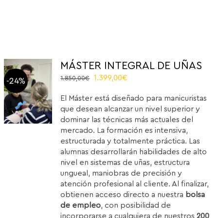
MÁSTER INTEGRAL DE UÑAS
Original
Current
1.399,00
€
1.850,00
€
-24%
price
price
El Máster está diseñado para manicuristas
was:
is:
que desean alcanzar un nivel superior y
1.850,00€.
1.399,00€.
dominar las técnicas más actuales del
mercado. La formación es intensiva,
estructurada y totalmente práctica. Las
alumnas desarrollarán habilidades de alto
nivel en sistemas de uñas, estructura
ungueal, maniobras de precisión y
atención profesional al cliente. Al finalizar,
obtienen acceso directo a nuestra
bolsa
de empleo
, con posibilidad de
incorporarse a cualquiera de nuestros
200