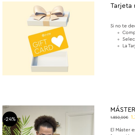
Tarjeta 
Si no te de
Compr
Selec
La Ta
MÁSTER
O
1
1.850,00
€
-24%
p
El Máster e
w