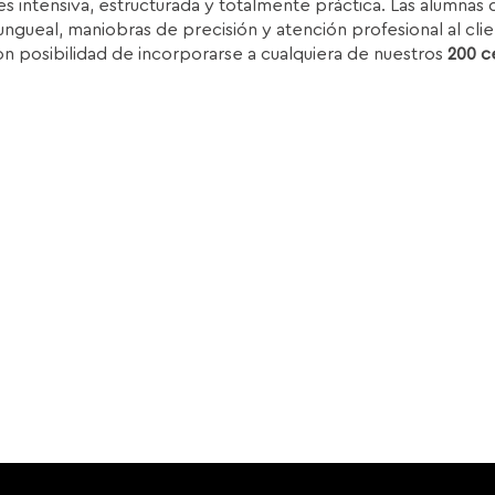
s intensiva, estructurada y totalmente práctica. Las alumnas d
.850,00€.
1.399,00€.
ungueal, maniobras de precisión y atención profesional al clie
on posibilidad de incorporarse a cualquiera de nuestros
200 c