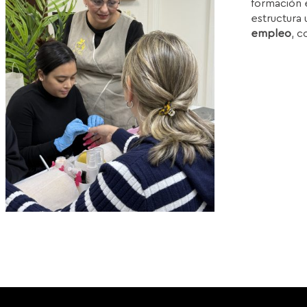
formación e
1
estructura 
empleo
, c