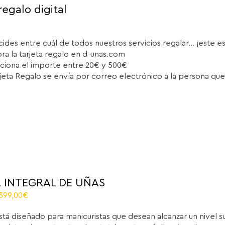
regalo digital
cides entre cuál de todos nuestros servicios regalar... ¡este e
a la tarjeta regalo en d-unas.com
ciona el importe entre 20€ y 500€
rjeta Regalo se envía por correo electrónico a la persona que
 INTEGRAL DE UÑAS
riginal
Current
.399,00
€
rice
price
stá diseñado para manicuristas que desean alcanzar un nivel 
as:
is: