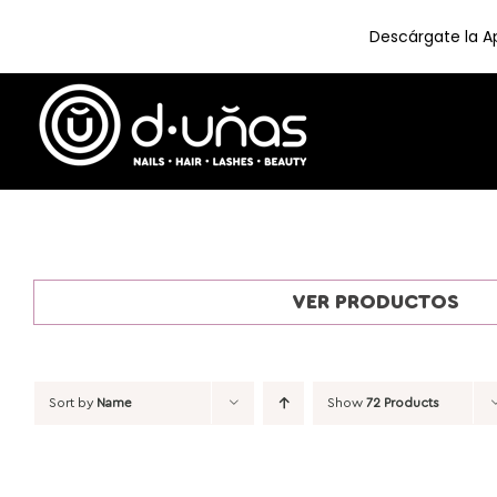
Descárgate la Ap
Skip
to
content
VER PRODUCTOS
Sort by
Name
Show
72 Products