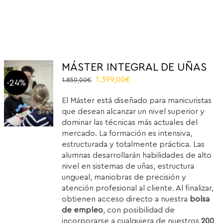
MÁSTER INTEGRAL DE UÑAS
Original
Current
1.399,00
€
1.850,00
€
-24%
price
price
El Máster está diseñado para manicuristas
was:
is:
que desean alcanzar un nivel superior y
1.850,00€.
1.399,00€.
dominar las técnicas más actuales del
mercado. La formación es intensiva,
estructurada y totalmente práctica. Las
alumnas desarrollarán habilidades de alto
nivel en sistemas de uñas, estructura
ungueal, maniobras de precisión y
atención profesional al cliente. Al finalizar,
obtienen acceso directo a nuestra
bolsa
de empleo
, con posibilidad de
incorporarse a cualquiera de nuestros
200