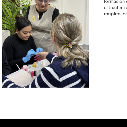
formación e
1
estructura 
empleo
, c