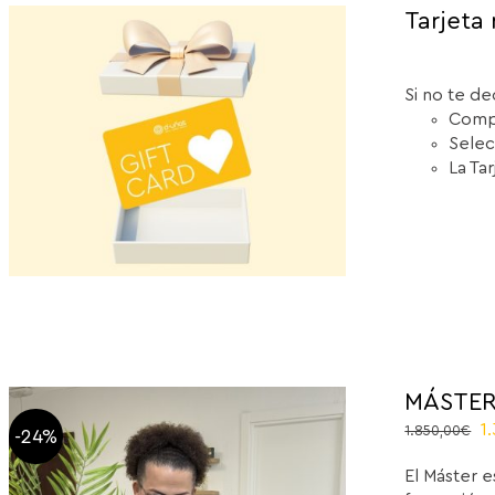
Tarjeta 
Si no te de
Compr
Selec
La Ta
MÁSTER
O
1
1.850,00
€
-24%
p
El Máster e
w