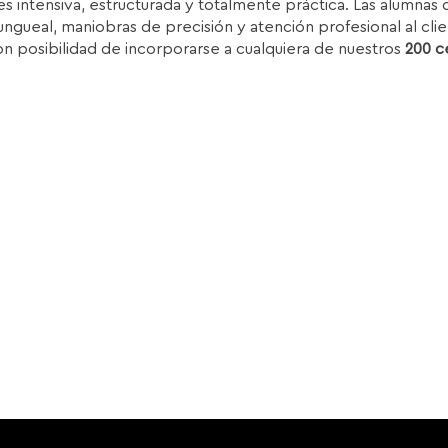
s intensiva, estructurada y totalmente práctica. Las alumnas d
.850,00€.
1.399,00€.
ungueal, maniobras de precisión y atención profesional al clie
on posibilidad de incorporarse a cualquiera de nuestros
200 c