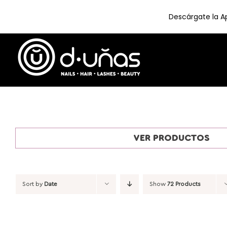
Descárgate la Ap
Skip
to
content
VER PRODUCTOS
Sort by
Date
Show
72 Products