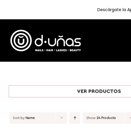
Descárgate la Ap
Skip
to
content
VER PRODUCTOS
Sort by
Name
Show
24 Products