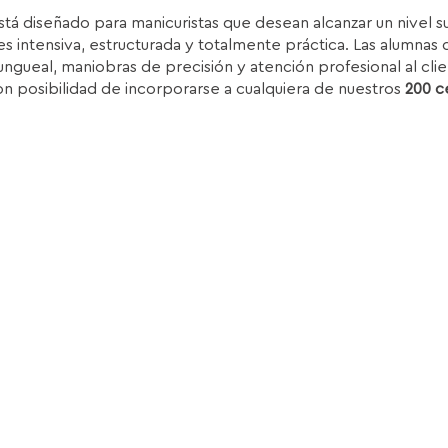
rice
price
stá diseñado para manicuristas que desean alcanzar un nivel 
as:
is:
s intensiva, estructurada y totalmente práctica. Las alumnas d
.850,00€.
1.399,00€.
ungueal, maniobras de precisión y atención profesional al clie
on posibilidad de incorporarse a cualquiera de nuestros
200 c