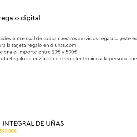
regalo digital
cides entre cuál de todos nuestros servicios regalar... ¡este e
a la tarjeta regalo en d-unas.com
ciona el importe entre 20€ y 500€
rjeta Regalo se envía por correo electrónico a la persona que
 INTEGRAL DE UÑAS
riginal
Current
.399,00
€