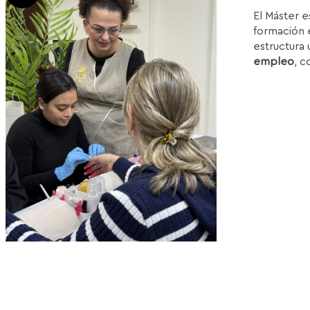
p
El Máster e
w
formación e
1
estructura 
empleo
, c