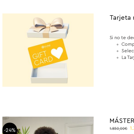
Tarjeta 
Si no te de
Compr
Selec
La Ta
MÁSTER
O
1
1.850,00
€
-24%