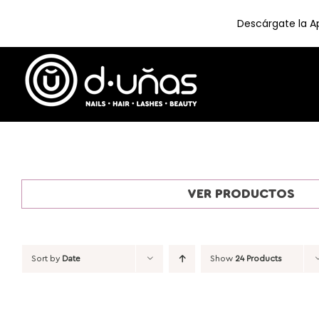
Descárgate la Ap
Skip
to
content
VER PRODUCTOS
Sort by
Date
Show
24 Products