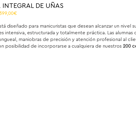
 INTEGRAL DE UÑAS
riginal
Current
.399,00
€
rice
price
stá diseñado para manicuristas que desean alcanzar un nivel 
as:
is:
s intensiva, estructurada y totalmente práctica. Las alumnas d
.850,00€.
1.399,00€.
ungueal, maniobras de precisión y atención profesional al clie
on posibilidad de incorporarse a cualquiera de nuestros
200 c