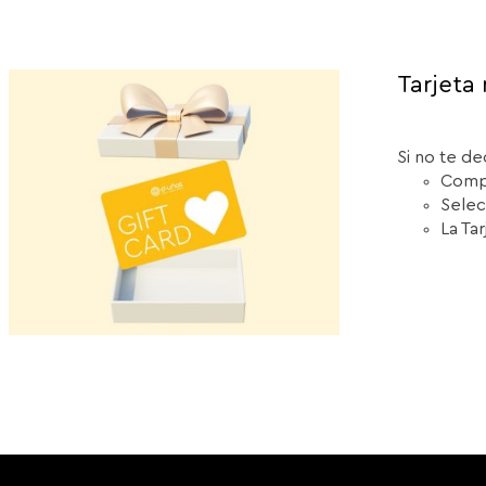
Tarjeta 
Si no te de
Compr
Selec
La Ta