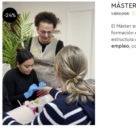
MÁSTER
O
1
1.850,00
€
-24%
p
El Máster e
w
formación e
1
estructura 
empleo
, c