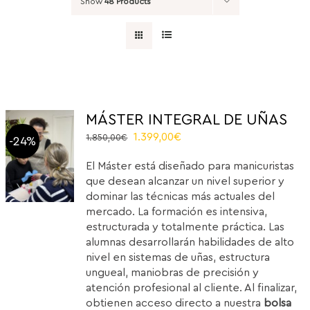
Show
48 Products
MÁSTER INTEGRAL DE UÑAS
Original
Current
1.399,00
€
1.850,00
€
-24%
price
price
El Máster está diseñado para manicuristas
was:
is:
que desean alcanzar un nivel superior y
1.850,00€.
1.399,00€.
dominar las técnicas más actuales del
mercado. La formación es intensiva,
estructurada y totalmente práctica. Las
alumnas desarrollarán habilidades de alto
nivel en sistemas de uñas, estructura
ungueal, maniobras de precisión y
atención profesional al cliente. Al finalizar,
obtienen acceso directo a nuestra
bolsa