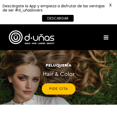
X
Descárgate la App y empieza a disfrutar de las ventajas
de ser #d_uñaslovers
DESCARGAR
Skip
to
content
PELUQUERÍA
Hair & Color
PIDE CITA