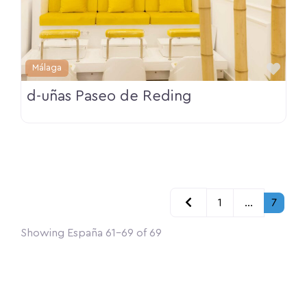
Fav
Málaga
d-uñas Paseo de Reding
Posts
Newer posts
1
…
7
navigation
Showing España 61-69 of 69