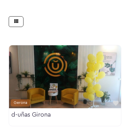
Fav
Gerona
d-uñas Girona