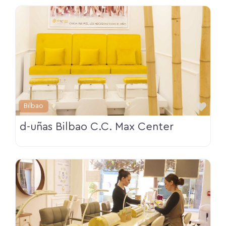
Fav
Bilbao
d-uñas Bilbao C.C. Max Center