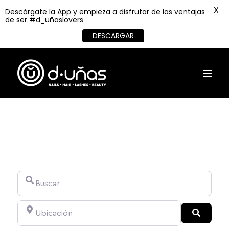
X
Descárgate la App y empieza a disfrutar de las ventajas
de ser #d_uñaslovers
DESCARGAR
Skip
to
content
Buscar
Ubicación
Search