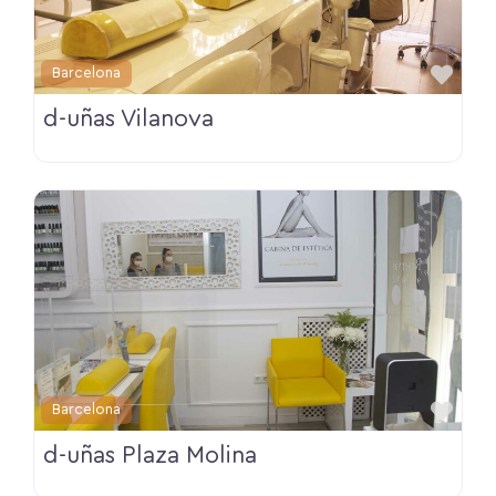
Fav
Barcelona
d-uñas Vilanova
Fav
Barcelona
d-uñas Plaza Molina