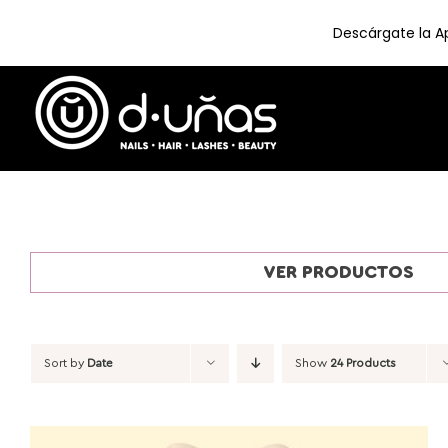
Descárgate la Ap
Skip
to
content
VER PRODUCTOS
Sort by
Date
Show
24 Products