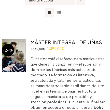
Show
24 Products
MÁSTER INTEGRAL DE UÑAS
Original
Current
1.399,00
€
1.850,00
€
-24%
price
price
El Máster está diseñado para manicuristas
was:
is:
que desean alcanzar un nivel superior y
1.850,00€.
1.399,00€.
dominar las técnicas más actuales del
mercado. La formación es intensiva,
estructurada y totalmente práctica. Las
alumnas desarrollarán habilidades de alto
nivel en sistemas de uñas, estructura
ungueal, maniobras de precisión y
atención profesional al cliente. Al finalizar,
obtienen acceso directo a nuestra
bolsa