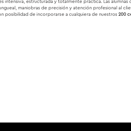
s intensiva, estructurada y totalmente práctica. Las alumnas d
.850,00€.
1.399,00€.
ungueal, maniobras de precisión y atención profesional al clie
on posibilidad de incorporarse a cualquiera de nuestros
200 c