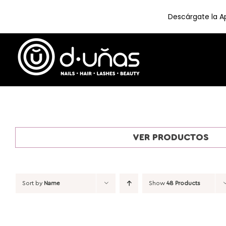
Descárgate la Ap
Skip
to
content
VER PRODUCTOS
Sort by
Name
Show
48 Products