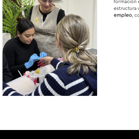
formación e
1
estructura 
empleo
, c