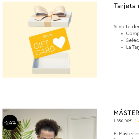
Tarjeta 
Si no te de
Compr
Selec
La Ta
MÁSTER
O
1
1.850,00
€
-24%
p
El Máster e
w