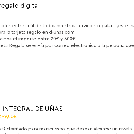
regalo digital
cides entre cuál de todos nuestros servicios regalar... ¡este e
a la tarjeta regalo en d-unas.com
ciona el importe entre 20€ y 500€
rjeta Regalo se envía por correo electrónico a la persona que
 INTEGRAL DE UÑAS
riginal
Current
.399,00
€
rice
price
stá diseñado para manicuristas que desean alcanzar un nivel 
as:
is: