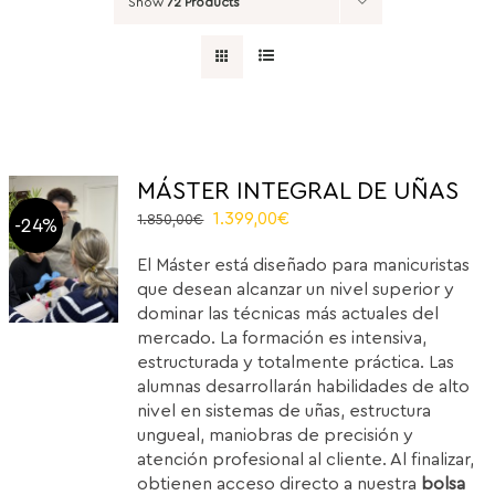
Show
72 Products
MÁSTER INTEGRAL DE UÑAS
Original
Current
1.399,00
€
1.850,00
€
-24%
price
price
El Máster está diseñado para manicuristas
was:
is:
que desean alcanzar un nivel superior y
1.850,00€.
1.399,00€.
dominar las técnicas más actuales del
mercado. La formación es intensiva,
estructurada y totalmente práctica. Las
alumnas desarrollarán habilidades de alto
nivel en sistemas de uñas, estructura
ungueal, maniobras de precisión y
atención profesional al cliente. Al finalizar,
obtienen acceso directo a nuestra
bolsa