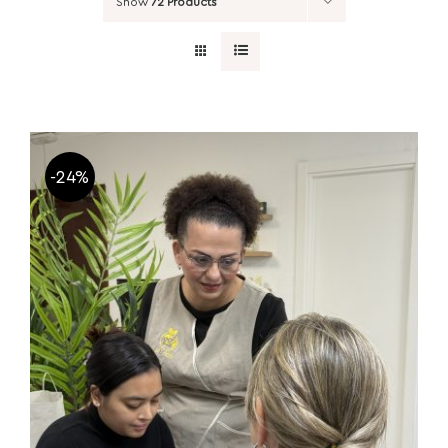
Show
72 Products
-24%