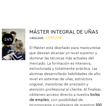
MÁSTER INTEGRAL DE UÑAS
Original
Current
1.399,00
€
1.850,00
€
-24%
price
price
El Máster está diseñado para manicuristas
was:
is:
que desean alcanzar un nivel superior y
1.850,00€.
1.399,00€.
dominar las técnicas más actuales del
mercado. La formación es intensiva,
estructurada y totalmente práctica. Las
alumnas desarrollarán habilidades de alto
nivel en sistemas de uñas, estructura
ungueal, maniobras de precisión y
atención profesional al cliente. Al finalizar,
obtienen acceso directo a nuestra
bolsa
de empleo
, con posibilidad de
incorporarse a cualquiera de nuestros
200