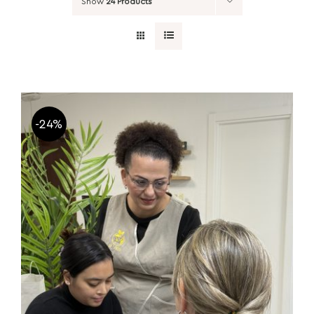
Show
24 Products
-24%