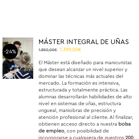
MÁSTER INTEGRAL DE UÑAS
Original
Current
1.399,00
€
1.850,00
€
-24%
price
price
El Máster está diseñado para manicuristas
was:
is:
que desean alcanzar un nivel superior y
1.850,00€.
1.399,00€.
dominar las técnicas más actuales del
mercado. La formación es intensiva,
estructurada y totalmente práctica. Las
alumnas desarrollarán habilidades de alto
nivel en sistemas de uñas, estructura
ungueal, maniobras de precisión y
atención profesional al cliente. Al finalizar,
obtienen acceso directo a nuestra
bolsa
de empleo
, con posibilidad de
incorporarse a cualquiera de nuestros
200